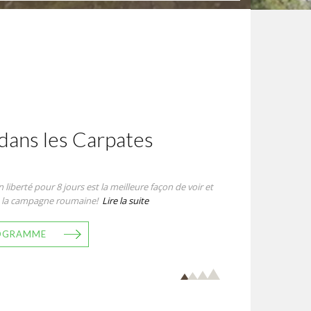
ans les Carpates
liberté pour 8 jours est la meilleure façon de voir et
 à la campagne roumaine!
Lire la suite
ROGRAMME