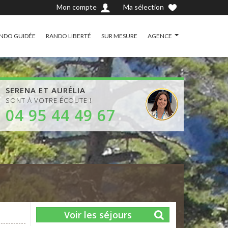
Mon compte
Ma sélection
NDO GUIDÉE
RANDO LIBERTÉ
SUR MESURE
AGENCE
SERENA ET AURÉLIA
SONT À VOTRE ÉCOUTE !
04 95 44 49 67
Voir les séjours