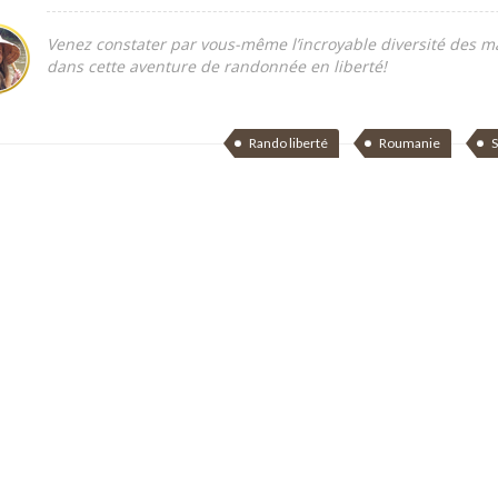
Venez constater par vous-même l’incroyable diversité des m
dans cette aventure de randonnée en liberté!
Rando liberté
Roumanie
S