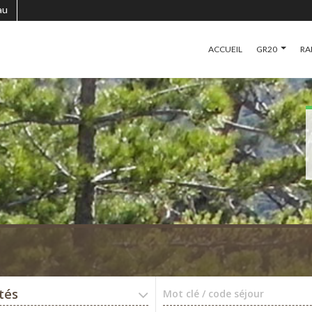
au
ACCUEIL
GR20
RA
ités
Mot clé / code séjour