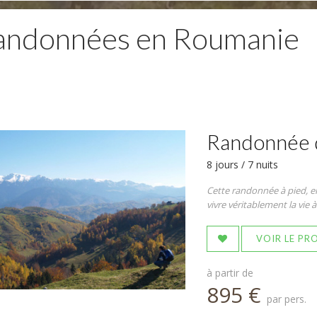
andonnées en Roumanie
Randonnée d
8 jours / 7 nuits
Cette randonnée à pied, en 
vivre véritablement la vie
VOIR LE P
à partir de
895 €
par pers.