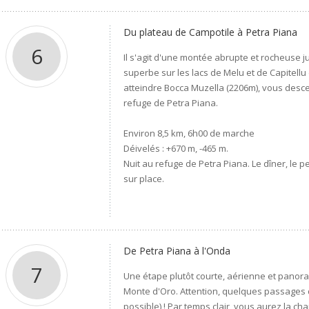
Du plateau de Campotile à Petra Piana
6
Il s'agit d'une montée abrupte et rocheuse j
superbe sur les lacs de Melu et de Capitell
atteindre Bocca Muzella (2206m), vous desce
refuge de Petra Piana.
Environ 8,5 km, 6h00 de marche
Déivelés : +670 m, -465 m.
Nuit au refuge de Petra Piana. Le dîner, le 
sur place.
De Petra Piana à l'Onda
7
Une étape plutôt courte, aérienne et panor
Monte d'Oro. Attention, quelques passages d
possible) ! Par temps clair, vous aurez la cha