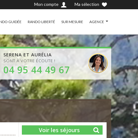
Mon compte
Ma sélection
NDO GUIDÉE
RANDO LIBERTÉ
SUR MESURE
AGENCE
SERENA ET AURÉLIA
SONT À VOTRE ÉCOUTE !
04 95 44 49 67
Voir les séjours