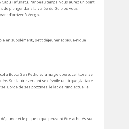
ge Capu Tafunatu. Par beau temps, vous aurez un point
nt de plonger dans la vallée du Golo où vous
vant d'arriver à Vergio.
ble en supplément), petit déjeuner et pique-nique
ol à Bocca San Pedru et la magie opère. Le littoral se
ée. Sur l’autre versant se dévoile un cirque glaciaire
se. Bordé de ses pozzines, le lac de Nino accueille
t déjeuner et le pique-nique peuvent être achetés sur