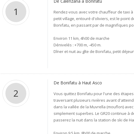
De Calenzana à Bonifatu
1
Rendez-vous avec votre chauffeur de taxi à 
petit village, entouré d'oliviers, est le point
Bonifatu, en passant par de magnifiques poin
Environ 11 km, 4h00 de marche
Dénivelés : +700 m, -450 m.
Dîner et nuit au gîte de Bonifatu, petit déje
De Bonifatu à Haut Asco
2
Vous quittez Bonifatu pour l'une des étapes
traversant plusieurs rivières avant d'attein
dans la vallée de la Muvrella (mouflon) avec
simplement superbes. Le GR20 continue à d
passerez la nuit dans la station de ski de Ha
Environ 9,5 km, 8h00 de marche