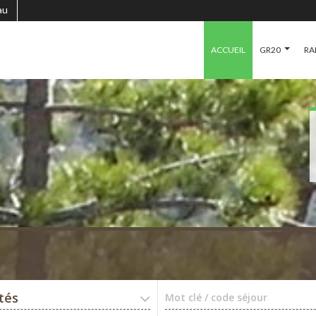
au
ACCUEIL
GR20
RA
ités
Mot clé / code séjour