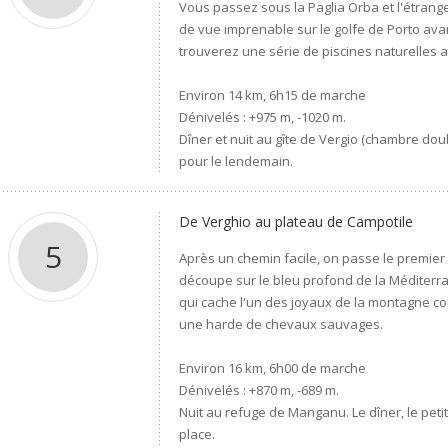
Vous passez sous la Paglia Orba et l'étran
de vue imprenable sur le golfe de Porto ava
trouverez une série de piscines naturelles a
Environ 14 km, 6h15 de marche
Dénivelés : +975 m, -1020 m.
Dîner et nuit au gîte de Vergio (chambre dou
pour le lendemain.
De Verghio au plateau de Campotile
5
Après un chemin facile, on passe le premier c
découpe sur le bleu profond de la Méditerran
qui cache l'un des joyaux de la montagne cor
une harde de chevaux sauvages.
Environ 16 km, 6h00 de marche
Dénivelés : +870 m, -689 m.
Nuit au refuge de Manganu. Le dîner, le peti
place.